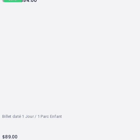
$
91.00
$
54.00
Billet daté 1 Jour / 1 Parc Enfant
$
89.00