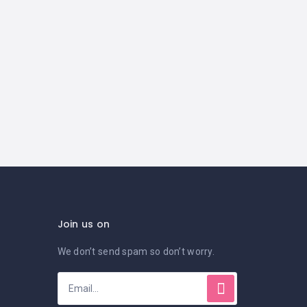
Join us on
We don’t send spam so don’t worry.