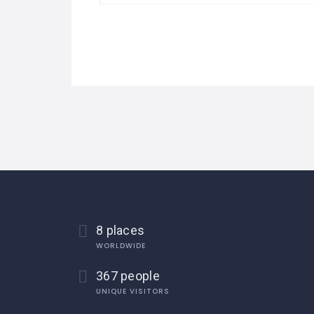
8 places
WORLDWIDE
367 people
UNIQUE VISITORS