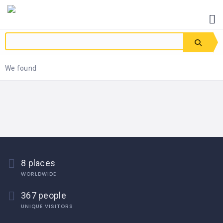
We found
8 places
WORLDWIDE
367 people
UNIQUE VISITORS