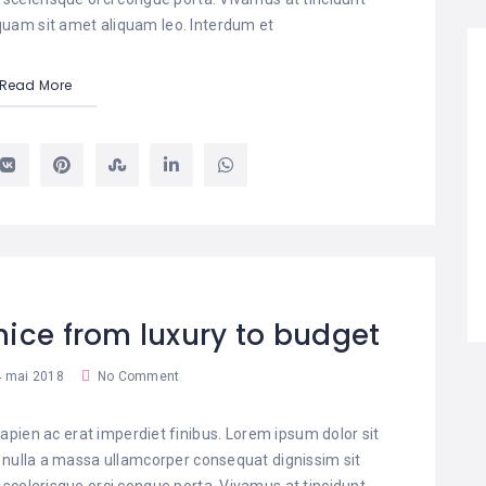
liquam sit amet aliquam leo. Interdum et
Read More
nice from luxury to budget
 mai 2018
No Comment
pien ac erat imperdiet finibus. Lorem ipsum dolor sit
t nulla a massa ullamcorper consequat dignissim sit
 scelerisque orci congue porta. Vivamus at tincidunt