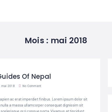
Mois :
mai 2018
Guides Of Nepal
 mai 2018
No Comment
pien ac erat imperdiet finibus. Lorem ipsum dolor sit
t nulla a massa ullamcorper consequat dignissim sit
 scelerisque orci congue porta. Vivamus at tincidunt