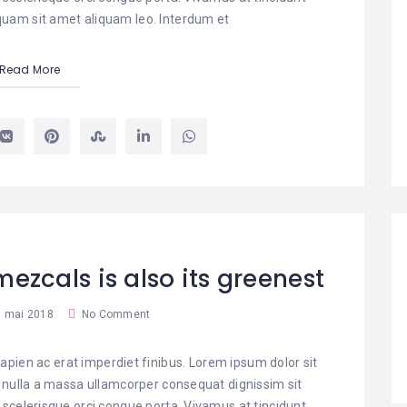
liquam sit amet aliquam leo. Interdum et
Read More
ezcals is also its greenest
 mai 2018
No Comment
pien ac erat imperdiet finibus. Lorem ipsum dolor sit
t nulla a massa ullamcorper consequat dignissim sit
 scelerisque orci congue porta. Vivamus at tincidunt