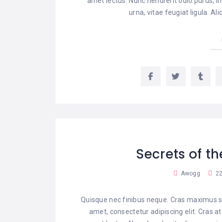
amet lectus. Nunc hendrerit odio purus, in
urna, vitae feugiat ligula. A
Secrets of t
Awogg
22
Quisque nec finibus neque. Cras maximus sa
amet, consectetur adipiscing elit. Cras a