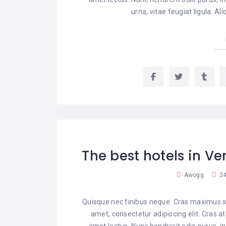
urna, vitae feugiat ligula. A
The best hotels in Ve
Awogg
24
Quisque nec finibus neque. Cras maximus sa
amet, consectetur adipiscing elit. Cras a
amet lectus. Nunc hendrerit odio purus, in