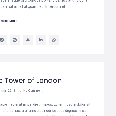
 scelerisque orci congue porta. Vivamus at tincidunt
liquam sit amet aliquam leo. Interdum et
Read More
he Tower of London
 mai 2018
No Comment
pien ac erat imperdiet finibus. Lorem ipsum dolor sit
t nulla a massa ullamcorper consequat dignissim sit