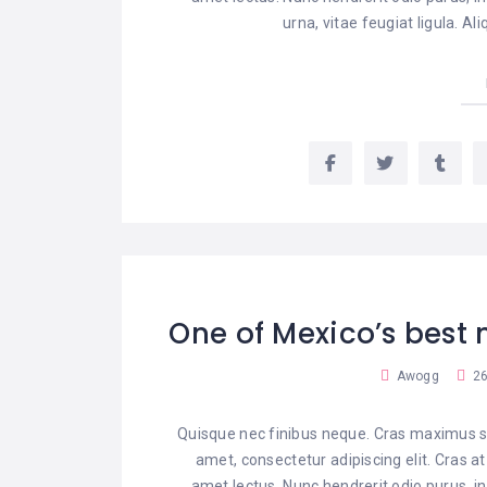
urna, vitae feugiat ligula. A
One of Mexico’s best m
Awogg
26
Quisque nec finibus neque. Cras maximus sa
amet, consectetur adipiscing elit. Cras a
amet lectus. Nunc hendrerit odio purus, in