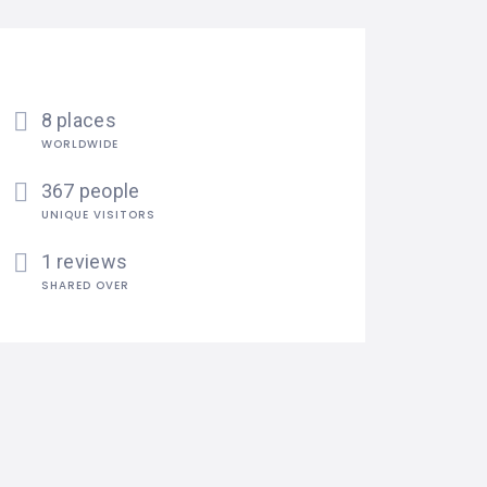
8 places
WORLDWIDE
367 people
UNIQUE VISITORS
1 reviews
SHARED OVER