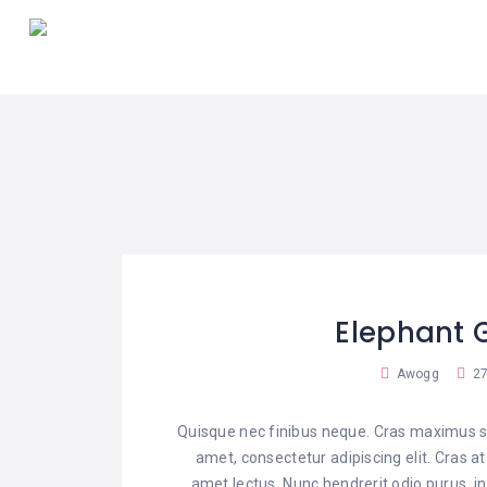
Elephant 
Awogg
27
Quisque nec finibus neque. Cras maximus sa
amet, consectetur adipiscing elit. Cras a
amet lectus. Nunc hendrerit odio purus, in