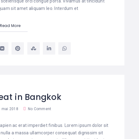
 scelerisque orci congue porta. Vivamus at tincidunt
liquam sit amet aliquam leo. Interdum et
Read More
eat in Bangkok
 mai 2018
No Comment
pien ac erat imperdiet finibus. Lorem ipsum dolor sit
t nulla a massa ullamcorper consequat dignissim sit