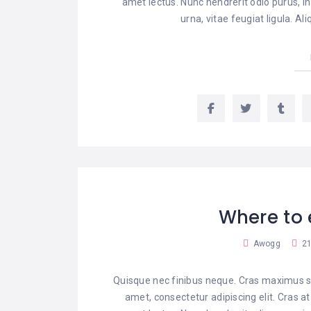
amet lectus. Nunc hendrerit odio purus, in
urna, vitae feugiat ligula. A
Where to 
Awogg
21
Quisque nec finibus neque. Cras maximus sa
amet, consectetur adipiscing elit. Cras a