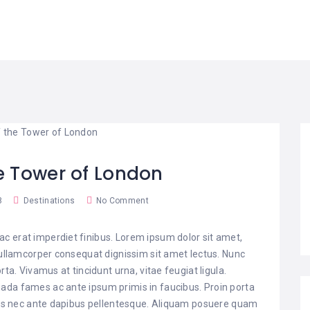
he Tower of London
8
Destinations
No Comment
c erat imperdiet finibus. Lorem ipsum dolor sit amet,
a ullamcorper consequat dignissim sit amet lectus. Nunc
rta. Vivamus at tincidunt urna, vitae feugiat ligula.
ada fames ac ante ipsum primis in faucibus. Proin porta
acus nec ante dapibus pellentesque. Aliquam posuere quam