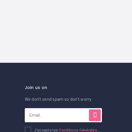
Join us on
We don’t send spam so don’t worry.
J'accepte les
Conditions Générales d'Utilisation et de Ventes