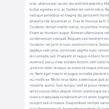
erat, ullamcorper auctor dui eleifend pharetra. Mae
luctus egestas orci, ac facilisis leo commodo a. 
natoque penatibus et magnis dis parturient montes,
pharetra nisl accumsan ut. Cras at rhoncus sem. Du
Curabitur dictum mattis metus, eu porttitor metus
Etiam ac tincidunt augue. Aenean ullamcorper vehic
condimentum volutpat. Aliquam sed hendrerit lect
Curabitur vel justo in nunc euismod viverra. Done
dapibus velit urna, commodo sagittis nunc rutrum
leo convallis sed. Praesent et neque in libero fe
euismod, purus vitae sodales dictum, nibh nulla feug
urna non dolor tempus, at euismod neque ultrices.
mi. Nam eget mauris at augue convallis placerat si
eu, mollis ex. Morbi risus diam, scelerisque quis 
molestie auctor. Duis tempor velit at purus venenat
amet cursus tellus aliquet. Donec scelerisque leo d
viverra malesuada condimentum sit amet, sagitti
suscipit sed ut massa. Suspendisse semper varius
orci ullamcorper vel. Suspendisse potenti. Ut ac 