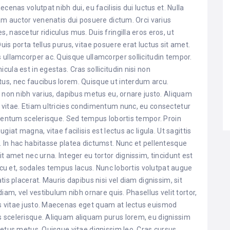
cenas volutpat nibh dui, eu facilisis dui luctus et. Nulla
Nam auctor venenatis dui posuere dictum. Orci varius
 nascetur ridiculus mus. Duis fringilla eros eros, ut
is porta tellus purus, vitae posuere erat luctus sit amet.
 ullamcorper ac. Quisque ullamcorper sollicitudin tempor.
ula est in egestas. Cras sollicitudin nisi non
us, nec faucibus lorem. Quisque ut interdum arcu.
c non nibh varius, dapibus metus eu, ornare justo. Aliquam
 vitae. Etiam ultricies condimentum nunc, eu consectetur
rmentum scelerisque. Sed tempus lobortis tempor. Proin
iat magna, vitae facilisis est lectus ac ligula. Ut sagittis
 In hac habitasse platea dictumst. Nunc et pellentesque
t amet nec urna. Integer eu tortor dignissim, tincidunt est
arcu et, sodales tempus lacus. Nunc lobortis volutpat augue
is placerat. Mauris dapibus nisi vel diam dignissim, sit
iam, vel vestibulum nibh ornare quis. Phasellus velit tortor,
s vitae justo. Maecenas eget quam at lectus euismod
 scelerisque. Aliquam aliquam purus lorem, eu dignissim
metus metus. Quisque vitae dignissim leo. Cras cursus