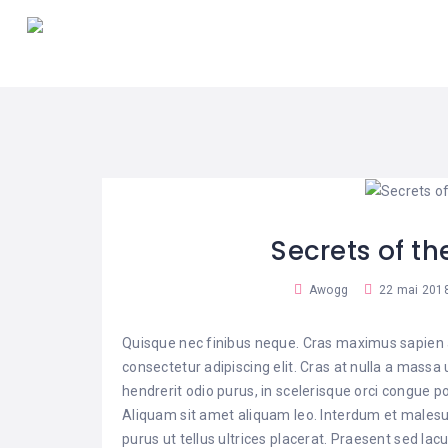
Secrets of t
Awogg
22 mai 201
Quisque nec finibus neque. Cras maximus sapien a
consectetur adipiscing elit. Cras at nulla a mass
hendrerit odio purus, in scelerisque orci congue po
Aliquam sit amet aliquam leo. Interdum et malesu
purus ut tellus ultrices placerat. Praesent sed l